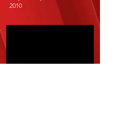
2010
Toty & Andy Summer 2018!